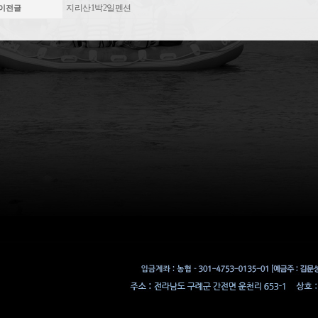
지리산1박2일펜션
이전글