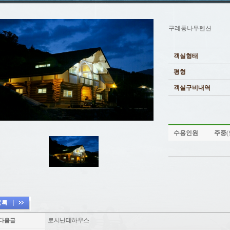
구례통나무펜션
객실형태
평형
객실구비내역
수용인원
주중
로시난테하우스
다음글