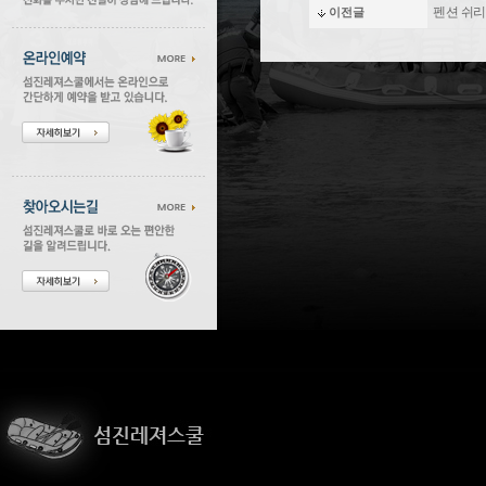
펜션 쉬
이전글